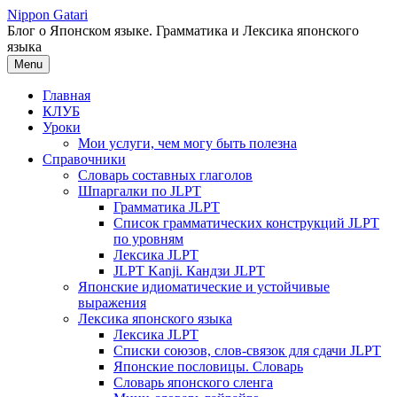
Перейти
Nippon Gatari
к
Блог о Японском языке. Грамматика и Лексика японского
содержимому
языка
Menu
Главная
КЛУБ
Уроки
Мои услуги, чем могу быть полезна
Справочники
Словарь составных глаголов
Шпаргалки по JLPT
Грамматика JLPT
Список грамматических конструкций JLPT
по уровням
Лексика JLPT
JLPT Kanji. Кандзи JLPT
Японские идиоматические и устойчивые
выражения
Лексика японского языка
Лексика JLPT
Списки союзов, слов-связок для сдачи JLPT
Японские пословицы. Словарь
Словарь японского сленга