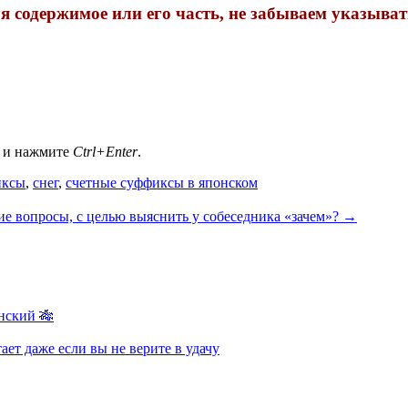
 содержимое или его часть, не забываем указыва
а и нажмите
Ctrl+Enter
.
иксы
,
снег
,
счетные суффиксы в японском
ие вопросы, с целью выяснить у собеседника «зачем»?
→
нский 🎋
ает даже если вы не верите в удачу