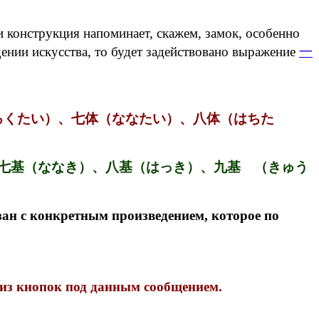
и конструкция напоминает, скажем, замок, особенно
нии искусства, то будет задействовано выражение
一
ろくたい）、七体（ななたい）、八体（はちた
、七基（ななき）、八基（はっき）、九基 （きゅう
кретным произведением, которое по
 из кнопок под данным сообщением.