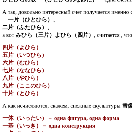
А так, довольно интересный счет получается именно
一片（ひとひら）、
二片（ふたひら）、
а вот
みひら（三片）よひら（四片）
, считается , ч
四片（よひら）
五片（いつひら）
六片（むひら）
七片（ななひら）
八片（やひら）
九片（ここのひら）
十片（とひら）
А как исчисляются, скажем, снежные скульптуры
雪
一体（いったい）－ одна фигура, одна форма
一基（いっき）－ одна конструкция