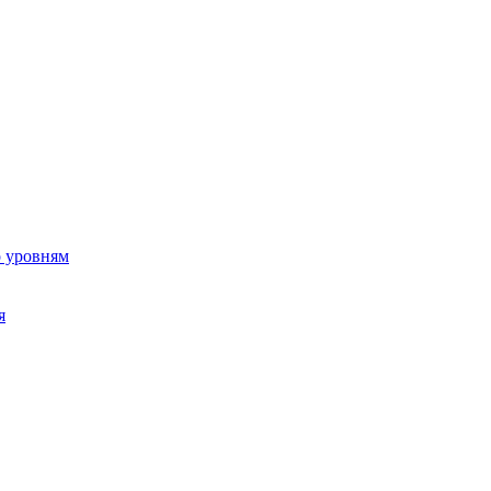
о уровням
я