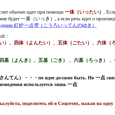
о счет обычно идет при помощи
一体（いったい）
. Есл
ление будет 一基（いっき）, а если речь идет о произведе
вдении 紅炉
一点雪
（こうろいってんのゆき）
той：
い）、四体（よんたい）、五体（ごたい）、六体（
四基（よんき）、五基（ごき） 、六基（ろっき） 
 идее должно быть. Но 一点 связан с кон
оизведения используется лишь 一点
луйста, поделитесь ей в Соцсетях, нажав на одну