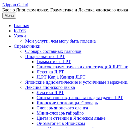
Перейти
Nippon Gatari
к
Блог о Японском языке. Грамматика и Лексика японского языка
содержимому
Menu
Главная
КЛУБ
Уроки
Мои услуги, чем могу быть полезна
Справочники
Словарь составных глаголов
Шпаргалки по JLPT
Грамматика JLPT
Список грамматических конструкций JLPT п
Лексика JLPT
JLPT Kanji. Кандзи JLPT
Японские идиоматические и устойчивые выражени
Лексика японского языка
Лексика JLPT
Списки союзов, слов-связок для сдачи JLPT
Японские пословицы. Словарь
Словарь японского сленга
Мини-словарь гайрайго
Цвета и оттенки в Японском языке
Ономатопея в Японском