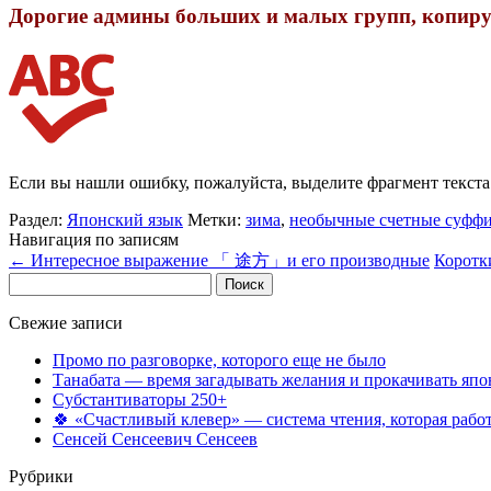
Дорогие админы больших и малых групп, копируя
Если вы нашли ошибку, пожалуйста, выделите фрагмент текст
Раздел:
Японский язык
Метки:
зима
,
необычные счетные суфф
Навигация по записям
←
Интересное выражение 「 途方」и его производные
Коротк
Найти:
Свежие записи
Промо по разговорке, которого еще не было
Танабата — время загадывать желания и прокачивать япо
Субстантиваторы 250+
🍀 «Счастливый клевер» — система чтения, которая работ
Сенсей Сенсеевич Сенсеев
Рубрики