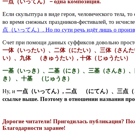
一点（いってん）－одна композиция.
Если скульптура в виде героя, человеческого тела, т
во время снежных праздников-фестивалей, то исчис
点（いってん）. Но по сути речь идёт лишь о произ
Cчет при помощи данных суффиксов довольно прос
一体（いったい）、二体（にたい）、三体（さんた
い）、九体 （きゅうたい）, 十体（じゅうたい）
一基（いっき）、二基（にき）、三基（さんき）、
き） 、十基 （じゅうき）
Ну, и
一点（いってん）, 二点 （にてん）、三点（さんてん）・・・по
ссылке выше. Поэтому в отношении названия пр
Дорогие читатели! Пригодилась публикация? Пожа
Благодарности заранее!