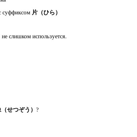
 с суффиксом
片（ひら）
то не слишком используется.
像（せつぞう）
?