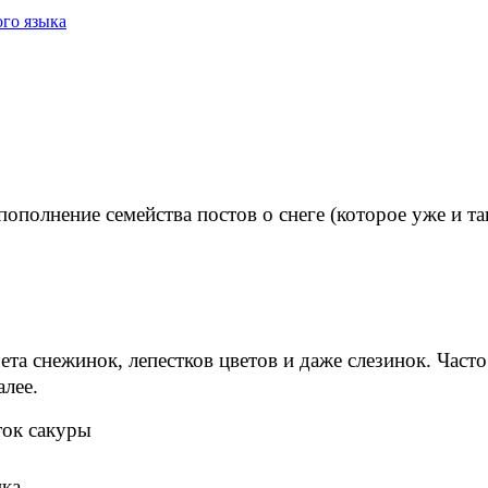
го языка
 пополнение семейства постов о снеге (которое уже и 
ета снежинок, лепестков цветов и даже слезинок. Час
алее.
ток сакуры
нка