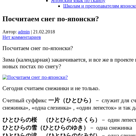
Японский язык по скайпу
Школам и препопавателям японско
Посчитаем снег по-японски?
Автор:
admin
|
21.02.2018
Нет комментариев
Посчитаем снег по-японски?
Зима (календарная) заканчивается, и все же в проекте
новых постах по снегу?
Сегодня считаем снежинки и не только.
Счетный суффикс
一片（ひとひら）
－ служит для сч
снежинка», «одна слезинка» , «один лепесток» и так д
ひとひらの桜 （ひとひらのさくら）
－ один лепес
ひとひらの雪（ひとひらのゆき）
－ одна снежинка
ひとひらの涙 （ひとひらのなみだ）
－ одна слези