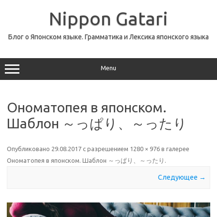
Перейти
к
Nippon Gatari
содержимому
Блог о Японском языке. Грамматика и Лексика японского языка
Menu
Ономатопея в японском.
Шаблон ～っぱり、～ったり
Опубликовано
29.08.2017
с разрешением
1280 × 976
в галерее
Ономатопея в японском. Шаблон ～っぱり、～ったり
.
Следующее →