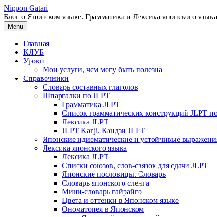
Перейти
Nippon Gatari
к
Блог о Японском языке. Грамматика и Лексика японского языка
содержимому
Menu
Главная
КЛУБ
Уроки
Мои услуги, чем могу быть полезна
Справочники
Словарь составных глаголов
Шпаргалки по JLPT
Грамматика JLPT
Список грамматических конструкций JLPT п
Лексика JLPT
JLPT Kanji. Кандзи JLPT
Японские идиоматические и устойчивые выражени
Лексика японского языка
Лексика JLPT
Списки союзов, слов-связок для сдачи JLPT
Японские пословицы. Словарь
Словарь японского сленга
Мини-словарь гайрайго
Цвета и оттенки в Японском языке
Ономатопея в Японском