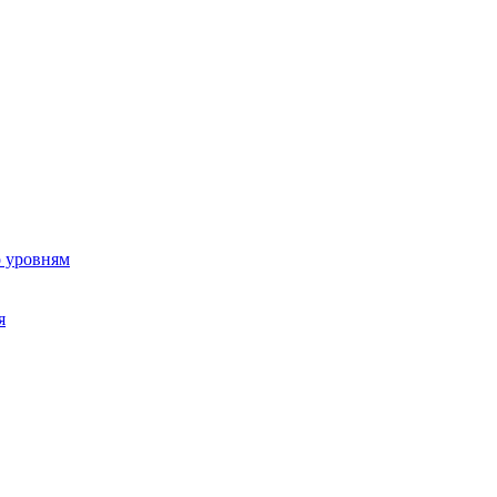
о уровням
я