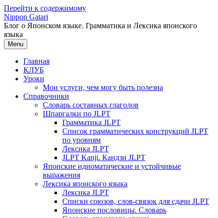
Перейти к содержимому
Nippon Gatari
Блог о Японском языке. Грамматика и Лексика японского
языка
Menu
Главная
КЛУБ
Уроки
Мои услуги, чем могу быть полезна
Справочники
Словарь составных глаголов
Шпаргалки по JLPT
Грамматика JLPT
Список грамматических конструкций JLPT
по уровням
Лексика JLPT
JLPT Kanji. Кандзи JLPT
Японские идиоматические и устойчивые
выражения
Лексика японского языка
Лексика JLPT
Списки союзов, слов-связок для сдачи JLPT
Японские пословицы. Словарь