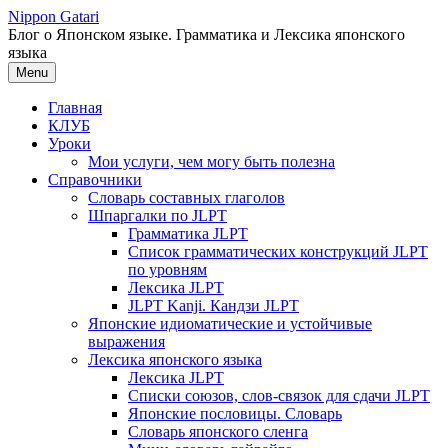
Перейти
Nippon Gatari
к
Блог о Японском языке. Грамматика и Лексика японского
содержимому
языка
Menu
Главная
КЛУБ
Уроки
Мои услуги, чем могу быть полезна
Справочники
Словарь составных глаголов
Шпаргалки по JLPT
Грамматика JLPT
Список грамматических конструкций JLPT
по уровням
Лексика JLPT
JLPT Kanji. Кандзи JLPT
Японские идиоматические и устойчивые
выражения
Лексика японского языка
Лексика JLPT
Списки союзов, слов-связок для сдачи JLPT
Японские пословицы. Словарь
Словарь японского сленга