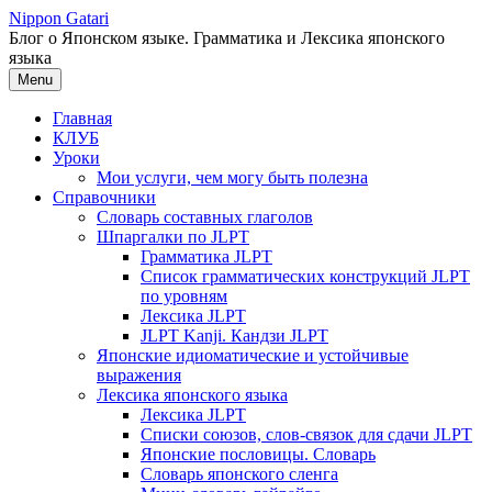
Перейти
Nippon Gatari
к
Блог о Японском языке. Грамматика и Лексика японского
содержимому
языка
Menu
Главная
КЛУБ
Уроки
Мои услуги, чем могу быть полезна
Справочники
Словарь составных глаголов
Шпаргалки по JLPT
Грамматика JLPT
Список грамматических конструкций JLPT
по уровням
Лексика JLPT
JLPT Kanji. Кандзи JLPT
Японские идиоматические и устойчивые
выражения
Лексика японского языка
Лексика JLPT
Списки союзов, слов-связок для сдачи JLPT
Японские пословицы. Словарь
Словарь японского сленга