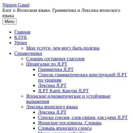
Перейти
Nippon Gatari
к
Блог о Японском языке. Грамматика и Лексика японского
содержимому
языка
Menu
Главная
КЛУБ
Уроки
Мои услуги, чем могу быть полезна
Справочники
Словарь составных глаголов
Шпаргалки по JLPT
Грамматика JLPT
Список грамматических конструкций JLPT
по уровням
Лексика JLPT
JLPT Kanji. Кандзи JLPT
Японские идиоматические и устойчивые
выражения
Лексика японского языка
Лексика JLPT
Списки союзов, слов-связок для сдачи JLPT
Японские пословицы. Словарь
Словарь японского сленга