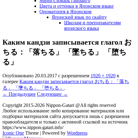
Мини-словарь гайрайго
Цвета и оттенки в Японском языке
Ономатопея в Японском
Японский язык по скайпу
Школам и препопавателям
японского языка
Каким кандзи записывается глагол お
ちる：「落ちる」 「墜ちる」 「堕ち
る」
Опубликовано
20.03.2017
с разрешением
1920 × 1920
в
галерее
Каким кандзи записывается глагол おちる：「落ち
る」 「墜ちる」 「堕ちる」
.
← Предыдущее
Следующее →
Copyright 2015-2026 Nippon-Gatari @All rights reserved
Любое использование либо копирование материалов или
подборки материалов сайта допускается лишь с разрешения
правообладателя и только с активной ссылкой на источник
https://www.nippon-gatari.info/
Iconic One
Theme | Powered by
Wordpress