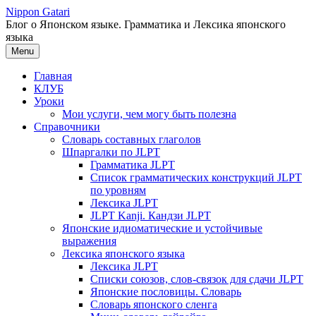
Перейти
Nippon Gatari
к
Блог о Японском языке. Грамматика и Лексика японского
содержимому
языка
Menu
Главная
КЛУБ
Уроки
Мои услуги, чем могу быть полезна
Справочники
Словарь составных глаголов
Шпаргалки по JLPT
Грамматика JLPT
Список грамматических конструкций JLPT
по уровням
Лексика JLPT
JLPT Kanji. Кандзи JLPT
Японские идиоматические и устойчивые
выражения
Лексика японского языка
Лексика JLPT
Списки союзов, слов-связок для сдачи JLPT
Японские пословицы. Словарь
Словарь японского сленга