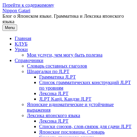
Перейти к содержимому
Nippon Gatari
Блог о Японском языке. Грамматика и Лексика японского
языка
Menu
Главная
КЛУБ
Уроки
Мои услуги, чем могу быть полезна
Справочники
Словарь составных глаголов
Шпаргалки по JLPT
Грамматика JLPT
Список грамматических конструкций JLPT
по уровням
Лексика JLPT
JLPT Kanji. Кандзи JLPT
Японские идиоматические и устойчивые
выражения
Лексика японского языка
Лексика JLPT
Списки союзов, слов-связок для сдачи JLPT
Японские пословицы. Словарь