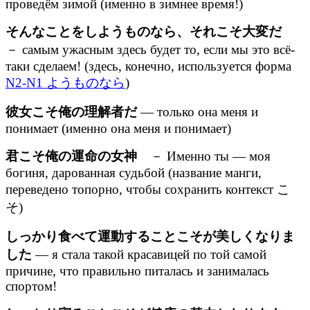
проведём зимой (именно в зимнее время!)
そんなことをしようものなら、それこそ大変だ
－ самым ужасным здесь будет то, если мы это всё-
таки сделаем! (здесь, конечно, используется форма
N2-N1 ようものなら
)
彼女こそ俺の理解者だ
— только она меня и
понимает (именно она меня и понимает)
君こそ俺の運命の女神
－ Именно ты — моя
богиня, дарованная судьбой (название манги,
переведено топорно, чтобы сохранить контекст こ
そ)
しっかり食べて運動することこそが美しくなりま
した
— я стала такой красавицей по той самой
причине, что правильно питалась и занималась
спортом!