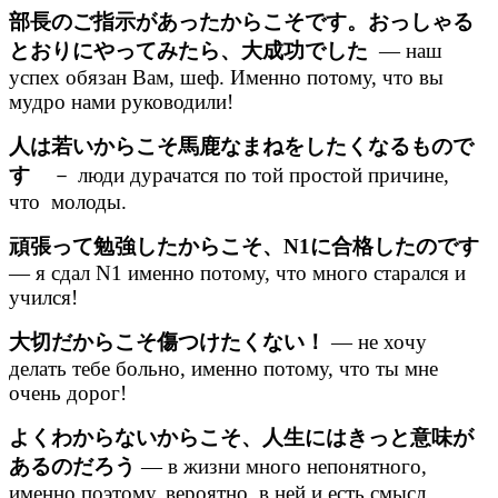
部長のご指示があったからこそです。おっしゃる
とおりにやってみたら、大成功でした
— наш
успех обязан Вам, шеф. Именно потому, что вы
мудро нами руководили!
人は若いからこそ馬鹿なまねをしたくなるもので
す
－ люди дурачатся по той простой причине,
что молоды.
頑張って勉強したからこそ、N1に合格したのです
— я сдал N1 именно потому, что много старался и
учился!
大切だからこそ傷つけたくない！
— не хочу
делать тебе больно, именно потому, что ты мне
очень дорог!
よくわからないからこそ、人生にはきっと意味が
あるのだろう
— в жизни много непонятного,
именно поэтому, вероятно, в ней и есть смысл.