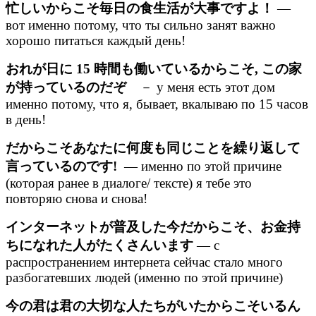
忙しいからこそ毎日の食生活が大事ですよ！
—
вот именно потому, что ты сильно занят важно
хорошо питаться каждый день!
おれが日に 15 時間も働いているからこそ, この家
が持っているのだぞ
－ у меня есть этот дом
именно потому, что я, бывает, вкалываю по 15 часов
в день!
だからこそあなたに何度も同じことを繰り返して
言っているのです!
— именно по этой причине
(которая ранее в диалоге/ тексте) я тебе это
повторяю снова и снова!
インターネットが普及した今だからこそ、お金持
ちになれた人がたくさんいます
— с
распространением интернета сейчас стало много
разбогатевших людей (именно по этой причине)
今の君は君の大切な人たちがいたからこそいるん