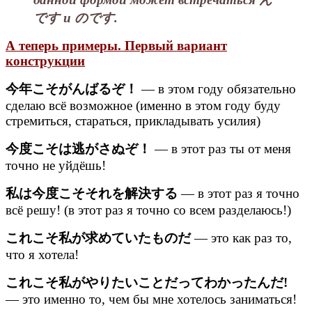
です и のです.
А теперь примеры. Первый вариант
конструкции
今年こそがんばるぞ！
— в этом году обязательно
сделаю всё возможное (именно в этом году буду
стремиться, стараться, прикладывать усилия)
今度こそは逃がさぬぞ！
— в этот раз ты от меня
точно не уйдёшь!
私は今度こそそれを解決する
— в этот раз я точно
всё решу! (в этот раз я точно со всем разделаюсь!)
これこそ私が求めていたものだ
— это как раз то,
что я хотела!
これこそ私がやりたいことだってわかったんだ!
— это именно то, чем бы мне хотелось заниматься!