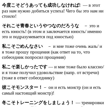
今度こそどうあっても成功しなければ!
— в этот
раз нам нужно добиться успеха! Чего бы это нам ни
стоило!
それこそ青春というやつなのだろうな
－ это и
есть юность! (в этом и заключается юность/ именно
это и подразумевается под юностью)
私こそごめんなさい
－ и мне тоже очень жаль/ и
я тоже прошу прощения (как ответ на то, что
собеседник попросил прощения)
私こそ楽しかったです
— и мне тоже было классно/
и я тоже получил удовольствие (напр. от встречи)
(тоже в ответ собеседнику)
彼こそモンスター！
－ он и есть монстр (он и есть
самый настоящий монстр)!
冬こそトレーニングをしましょう！
— тренировки