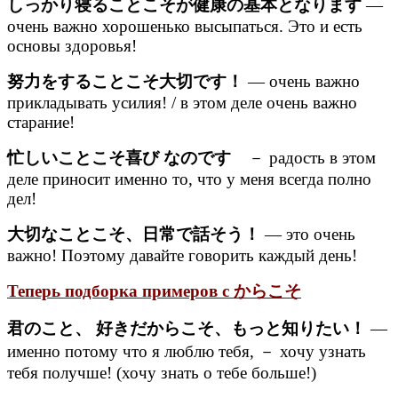
しっかり寝ることこそが健康の基本となります
—
очень важно хорошенько высыпаться. Это и есть
основы здоровья!
努力をすることこそ大切です！
— очень важно
прикладывать усилия! / в этом деле очень важно
старание!
忙しいことこそ喜び なのです
－ радость в этом
деле приносит именно то, что у меня всегда полно
дел!
大切なことこそ、日常で話そう！
— это очень
важно! Поэтому давайте говорить каждый день!
Теперь подборка примеров с からこそ
君のこと、 好きだからこそ、もっと知りたい！
—
именно потому что я люблю тебя, － хочу узнать
тебя получше! (хочу знать о тебе больше!)