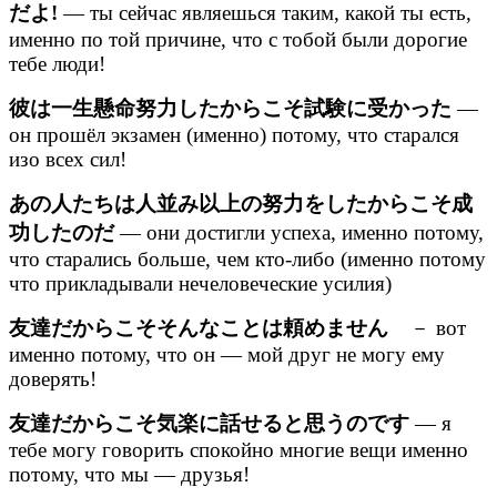
だよ!
— ты сейчас являешься таким, какой ты есть,
именно по той причине, что с тобой были дорогие
тебе люди!
彼は一生懸命努力したからこそ試験に受かった
—
он прошёл экзамен (именно) потому, что старался
изо всех сил!
あの人たちは人並み以上の努力をしたからこそ成
功したのだ
— они достигли успеха, именно потому,
что старались больше, чем кто-либо (именно потому
что прикладывали нечеловеческие усилия)
友達だからこそそんなことは頼めません
－ вот
именно потому, что он — мой друг не могу ему
доверять!
友達だからこそ気楽に話せると思うのです
— я
тебе могу говорить спокойно многие вещи именно
потому, что мы — друзья!