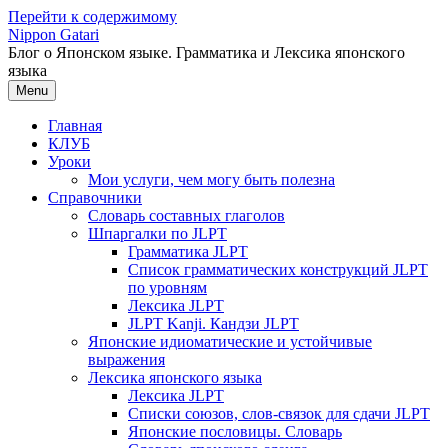
Перейти к содержимому
Nippon Gatari
Блог о Японском языке. Грамматика и Лексика японского
языка
Menu
Главная
КЛУБ
Уроки
Мои услуги, чем могу быть полезна
Справочники
Словарь составных глаголов
Шпаргалки по JLPT
Грамматика JLPT
Список грамматических конструкций JLPT
по уровням
Лексика JLPT
JLPT Kanji. Кандзи JLPT
Японские идиоматические и устойчивые
выражения
Лексика японского языка
Лексика JLPT
Списки союзов, слов-связок для сдачи JLPT
Японские пословицы. Словарь