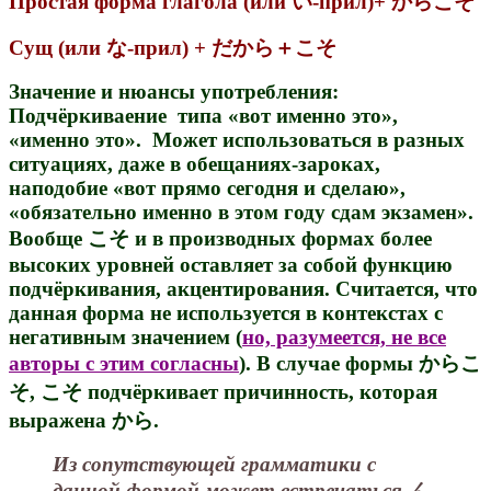
Простая форма глагола (или い-прил)+ からこそ
Сущ (или な-прил) + だから＋こそ
Значение и нюансы употребления:
Подчёркиваение типа «вот именно это»,
«именно это». Может использоваться в разных
ситуациях, даже в обещаниях-зароках,
наподобие «вот прямо сегодня и сделаю»,
«обязательно именно в этом году сдам экзамен».
Вообще こそ и в производных формах более
высоких уровней оставляет за собой функцию
подчёркивания, акцентирования. Считается, что
данная форма не используется в контекстах с
негативным значением (
но, разумеется, не все
авторы с этим согласны
). В случае формы からこ
そ, こそ подчёркивает причинность, которая
выражена から.
Из сопутствующей грамматики с
данной формой может встречаться ん