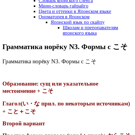
Словарь японского сленга
Мини-словарь гайрайго
Цвета и оттенки в Японском языке
Ономатопея в Японском
Японский язык по скайпу
Школам и препопавателям
японского языка
Грамматика норёку N3. Формы с こそ
Грамматика норёку N3. Формы с こそ
Образование: сущ или указательное
местоимение + こそ
Глагол(い・な прил. по некоторым источникам)
+ こと＋こそ
Второй вариант