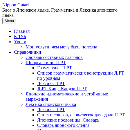
Перейти
Nippon Gatari
к
Блог о Японском языке. Грамматика и Лексика японского
содержимому
языка
Menu
Главная
КЛУБ
Уроки
Мои услуги, чем могу быть полезна
Справочники
Словарь составных глаголов
Шпаргалки по JLPT
Грамматика JLPT
Список грамматических конструкций JLPT
по уровням
Лексика JLPT
JLPT Kanji. Кандзи JLPT
Японские идиоматические и устойчивые
выражения
Лексика японского языка
Лексика JLPT
Списки союзов, слов-связок для сдачи JLPT
Японские пословицы. Словарь
Словарь японского сленга