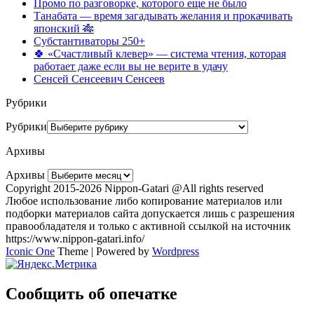
Промо по разговорке, которого еще не было
Танабата — время загадывать желания и прокачивать
японский 🎋
Субстантиваторы 250+
🍀 «Счастливый клевер» — система чтения, которая
работает даже если вы не верите в удачу
Сенсей Сенсеевич Сенсеев
Рубрики
Рубрики
Архивы
Архивы
Copyright 2015-2026 Nippon-Gatari @All rights reserved
Любое использование либо копирование материалов или
подборки материалов сайта допускается лишь с разрешения
правообладателя и только с активной ссылкой на источник
https://www.nippon-gatari.info/
Iconic One
Theme | Powered by
Wordpress
Сообщить об опечатке