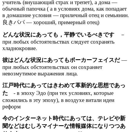
учитель (внушающий страх и трепет), а дома —
обычный папочка ( а в условиях дома, как попадает
в домашние условия — приличный отец и семьянин.
良きパパ — хороший, примерный отец)
どんな状況にあっても，平静でいるべきです
－
при любых обстоятельствах следует сохранять
хладнокровие.
彼はどんな状況にあってもポーカーフェイスだ
—
при любых обстоятельствах он сохраняет
невозмутимое выражения лица.
江戸時代にあってはきわめて革新的な思想であっ
た
- в эпоху Эдо (при тех условиях, которые
сложились в эту эпоху), в воздухе витали идеи
реформ
今のインターネット時代にあっては、テレビや新
聞などはむしろマイナーな情報媒体になりつつあ