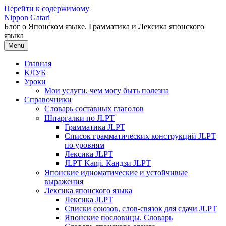
Перейти к содержимому
Nippon Gatari
Блог о Японском языке. Грамматика и Лексика японского
языка
Menu
Главная
КЛУБ
Уроки
Мои услуги, чем могу быть полезна
Справочники
Словарь составных глаголов
Шпаргалки по JLPT
Грамматика JLPT
Список грамматических конструкций JLPT
по уровням
Лексика JLPT
JLPT Kanji. Кандзи JLPT
Японские идиоматические и устойчивые
выражения
Лексика японского языка
Лексика JLPT
Списки союзов, слов-связок для сдачи JLPT
Японские пословицы. Словарь