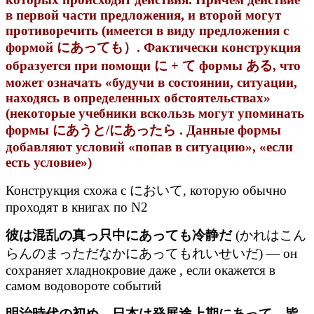
в первой части предложения, и второй могут
противоречить (имеется в виду предложения с
формой にあっても）. Фактически конструкция
образуется при помощи に + て формы ある, что
может означать «будучи в состоянии, ситуации,
находясь в определенных обстоятельствах»
(некоторые учебники вскользь могут упоминать
формы にあうと/にあったら . Данные формы
добавляют условий «попав в ситуацию», «если
есть условие»)
Конструкция схожа с において, которую обычно
проходят в книгах по N2
彼は混乱の真っ只中にあっても冷静だ
(かれはこん
らんのまっただなかにあってもれいせいだ) — он
сохраняет хладнокровие даже , если окажется в
самом водовороте событий
明治時代の初め、日本は発展途上期にあって、皆