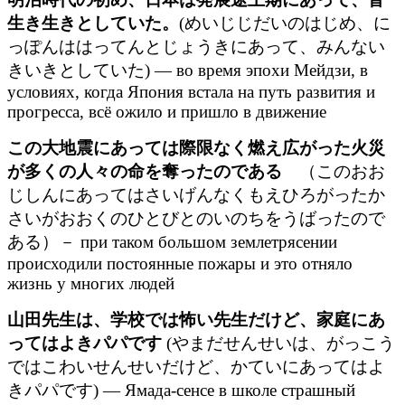
生き生きとしていた。
(めいじじだいのはじめ、に
っぽんははってんとじょうきにあって、みんない
きいきとしていた) — во время эпохи Мейдзи, в
условиях, когда Япония встала на путь развития и
прогресса, всё ожило и пришло в движение
この大地震にあっては際限なく燃え広がった火災
が多くの人々の命を奪ったのである
（このおお
じしんにあってはさいげんなくもえひろがったか
さいがおおくのひとびとのいのちをうばったので
ある）－ при таком большом землетрясении
происходили постоянные пожары и это отняло
жизнь у многих людей
山田先生は、学校では怖い先生だけど、家庭にあ
ってはよきパパです
(やまだせんせいは、がっこう
ではこわいせんせいだけど、かていにあってはよ
きパパです) — Ямада-сенсе в школе страшный