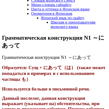
Словарь японского сленга
Мини-словарь гайрайго
Цвета и оттенки в Японском языке
Ономатопея в Японском
Японский язык по скайпу
Школам и препопавателям
японского языка
Грамматическая конструкция N1 ～に
あって
Грамматическая конструкция N1 ～にあって
Образуется: Сущ + にあって（は） (также может
попадаться в примерах и с использованием
частицы も）
Используется больше в письменной речи.
Данный послелог, данная конструкция
выражает (указывает на) обстоятельства, при
которых происходят действия. Причем действие