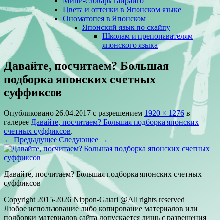
Мини-словарь гайрайго
Цвета и оттенки в Японском языке
Ономатопея в Японском
Японский язык по скайпу
Школам и препопавателям
японского языка
Давайте, посчитаем? Большая
подборка японских счетных
суффиксов
Опубликовано
26.04.2017
с разрешением
1920 × 1276
в
галерее
Давайте, посчитаем? Большая подборка японских
счетных суффиксов
.
← Предыдущее
Следующее →
Давайте, посчитаем? Большая подборка японских счетных
суффиксов
Copyright 2015-2026 Nippon-Gatari @All rights reserved
Любое использование либо копирование материалов или
подборки материалов сайта допускается лишь с разрешения