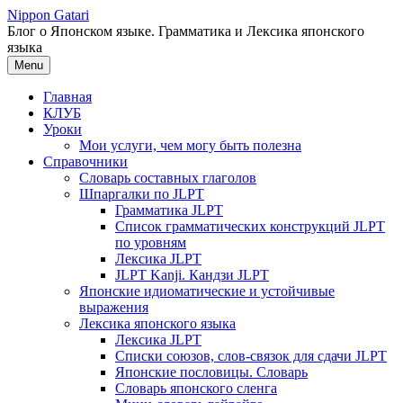
Перейти
Nippon Gatari
к
Блог о Японском языке. Грамматика и Лексика японского
содержимому
языка
Menu
Главная
КЛУБ
Уроки
Мои услуги, чем могу быть полезна
Справочники
Словарь составных глаголов
Шпаргалки по JLPT
Грамматика JLPT
Список грамматических конструкций JLPT
по уровням
Лексика JLPT
JLPT Kanji. Кандзи JLPT
Японские идиоматические и устойчивые
выражения
Лексика японского языка
Лексика JLPT
Списки союзов, слов-связок для сдачи JLPT
Японские пословицы. Словарь
Словарь японского сленга