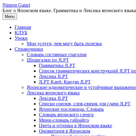
Перейти
Nippon Gatari
к
Блог о Японском языке. Грамматика и Лексика японского языка
содержимому
Menu
Главная
КЛУБ
Уроки
Мои услуги, чем могу быть полезна
Справочники
Словарь составных глаголов
Шпаргалки по JLPT
Грамматика JLPT
Список грамматических конструкций JLPT п
Лексика JLPT
JLPT Kanji. Кандзи JLPT
Японские идиоматические и устойчивые выражени
Лексика японского языка
Лексика JLPT
Списки союзов, слов-связок для сдачи JLPT
Японские пословицы. Словарь
Словарь японского сленга
Мини-словарь гайрайго
Цвета и оттенки в Японском языке
Ономатопея в Японском