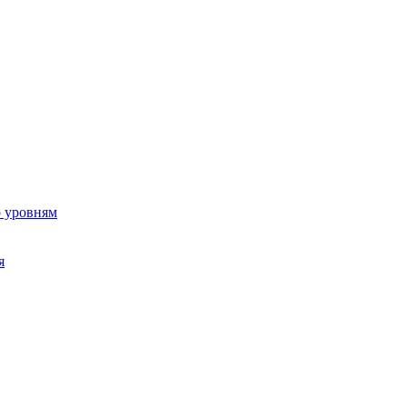
о уровням
я