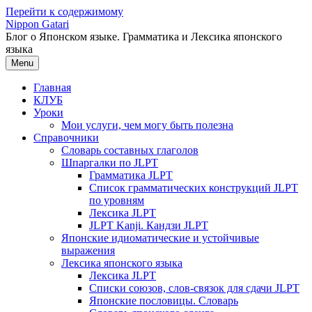
Перейти к содержимому
Nippon Gatari
Блог о Японском языке. Грамматика и Лексика японского
языка
Menu
Главная
КЛУБ
Уроки
Мои услуги, чем могу быть полезна
Справочники
Словарь составных глаголов
Шпаргалки по JLPT
Грамматика JLPT
Список грамматических конструкций JLPT
по уровням
Лексика JLPT
JLPT Kanji. Кандзи JLPT
Японские идиоматические и устойчивые
выражения
Лексика японского языка
Лексика JLPT
Списки союзов, слов-связок для сдачи JLPT
Японские пословицы. Словарь