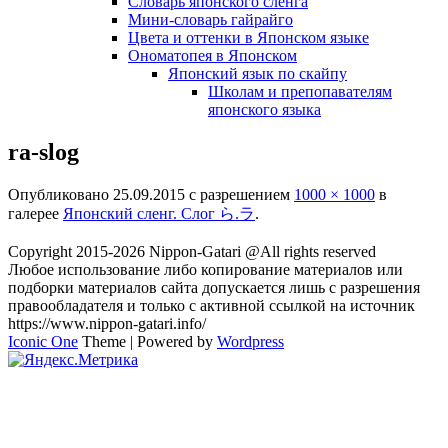
Словарь японского сленга
Мини-словарь гайрайго
Цвета и оттенки в Японском языке
Ономатопея в Японском
Японский язык по скайпу
Школам и препопавателям
японского языка
ra-slog
Опубликовано
25.09.2015
с разрешением
1000 × 1000
в
галерее
Японский сленг. Слог ら.ラ
.
Copyright 2015-2026 Nippon-Gatari @All rights reserved
Любое использование либо копирование материалов или
подборки материалов сайта допускается лишь с разрешения
правообладателя и только с активной ссылкой на источник
https://www.nippon-gatari.info/
Iconic One
Theme | Powered by
Wordpress