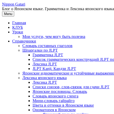
Перейти
Nippon Gatari
к
Блог о Японском языке. Грамматика и Лексика японского языка
содержимому
Menu
Главная
КЛУБ
Уроки
Мои услуги, чем могу быть полезна
Справочники
Словарь составных глаголов
Шпаргалки по JLPT
Грамматика JLPT
Список грамматических конструкций JLPT п
Лексика JLPT
JLPT Kanji. Кандзи JLPT
Японские идиоматические и устойчивые выражени
Лексика японского языка
Лексика JLPT
Списки союзов, слов-связок для сдачи JLPT
Японские пословицы. Словарь
Словарь японского сленга
Мини-словарь гайрайго
Цвета и оттенки в Японском языке
Ономатопея в Японском