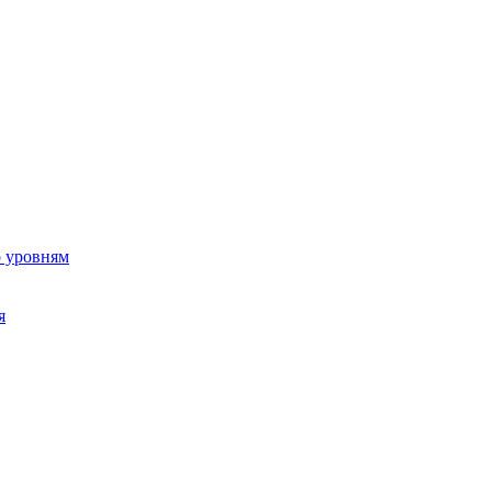
о уровням
я