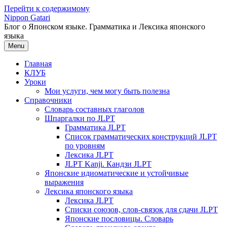
Перейти к содержимому
Nippon Gatari
Блог о Японском языке. Грамматика и Лексика японского
языка
Menu
Главная
КЛУБ
Уроки
Мои услуги, чем могу быть полезна
Справочники
Словарь составных глаголов
Шпаргалки по JLPT
Грамматика JLPT
Список грамматических конструкций JLPT
по уровням
Лексика JLPT
JLPT Kanji. Кандзи JLPT
Японские идиоматические и устойчивые
выражения
Лексика японского языка
Лексика JLPT
Списки союзов, слов-связок для сдачи JLPT
Японские пословицы. Словарь