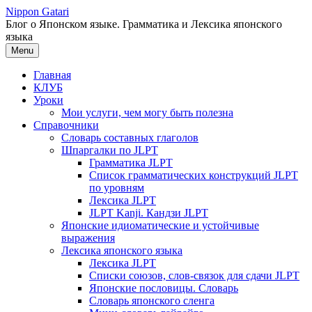
Перейти
Nippon Gatari
к
Блог о Японском языке. Грамматика и Лексика японского
содержимому
языка
Menu
Главная
КЛУБ
Уроки
Мои услуги, чем могу быть полезна
Справочники
Словарь составных глаголов
Шпаргалки по JLPT
Грамматика JLPT
Список грамматических конструкций JLPT
по уровням
Лексика JLPT
JLPT Kanji. Кандзи JLPT
Японские идиоматические и устойчивые
выражения
Лексика японского языка
Лексика JLPT
Списки союзов, слов-связок для сдачи JLPT
Японские пословицы. Словарь
Словарь японского сленга