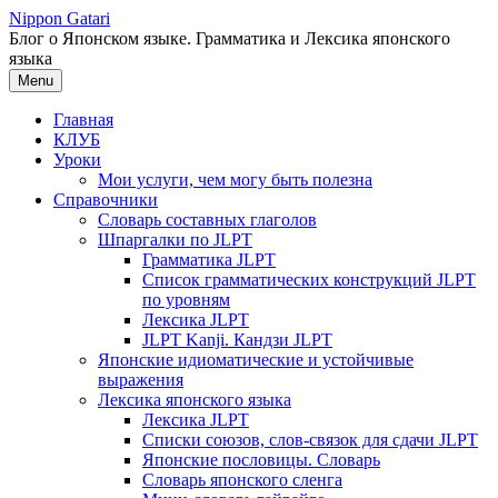
Перейти
Nippon Gatari
к
Блог о Японском языке. Грамматика и Лексика японского
содержимому
языка
Menu
Главная
КЛУБ
Уроки
Мои услуги, чем могу быть полезна
Справочники
Словарь составных глаголов
Шпаргалки по JLPT
Грамматика JLPT
Список грамматических конструкций JLPT
по уровням
Лексика JLPT
JLPT Kanji. Кандзи JLPT
Японские идиоматические и устойчивые
выражения
Лексика японского языка
Лексика JLPT
Списки союзов, слов-связок для сдачи JLPT
Японские пословицы. Словарь
Словарь японского сленга