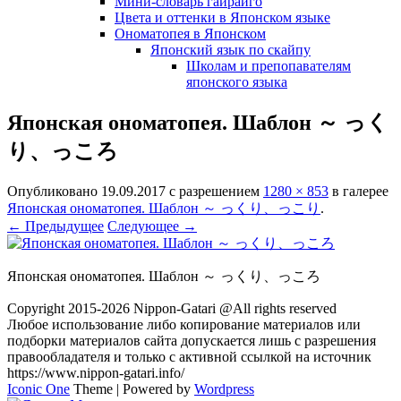
Мини-словарь гайрайго
Цвета и оттенки в Японском языке
Ономатопея в Японском
Японский язык по скайпу
Школам и препопавателям
японского языка
Японская ономатопея. Шаблон ～ っく
り、っころ
Опубликовано
19.09.2017
с разрешением
1280 × 853
в галерее
Японская ономатопея. Шаблон ～ っくり、っこり
.
← Предыдущее
Следующее →
Японская ономатопея. Шаблон ～ っくり、っころ
Copyright 2015-2026 Nippon-Gatari @All rights reserved
Любое использование либо копирование материалов или
подборки материалов сайта допускается лишь с разрешения
правообладателя и только с активной ссылкой на источник
https://www.nippon-gatari.info/
Iconic One
Theme | Powered by
Wordpress