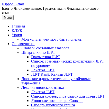
Перейти
Nippon Gatari
к
Блог о Японском языке. Грамматика и Лексика японского
содержимому
языка
Menu
Главная
КЛУБ
Уроки
Мои услуги, чем могу быть полезна
Справочники
Словарь составных глаголов
Шпаргалки по JLPT
Грамматика JLPT
Список грамматических конструкций JLPT
по уровням
Лексика JLPT
JLPT Kanji. Кандзи JLPT
Японские идиоматические и устойчивые
выражения
Лексика японского языка
Лексика JLPT
Списки союзов, слов-связок для сдачи JLPT
Японские пословицы. Словарь
Словарь японского сленга