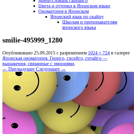
Мини-словарь гайрайго
Цвета и оттенки в Японском языке
Ономатопея в Японском
Японский язык по скайпу
Школам и препопавателям
японского языка
smilie-495999_1280
Опубликовано
25.09.2015
с разрешением
1024 × 724
в галерее
Японская ономатопея. Гионго, гисейго, гитайго —
выражения, связанные с эмоциями
.
← Предыдущее
Следующее →