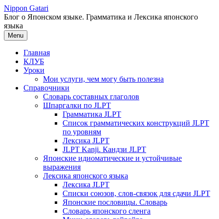
Перейти
Nippon Gatari
к
Блог о Японском языке. Грамматика и Лексика японского
содержимому
языка
Menu
Главная
КЛУБ
Уроки
Мои услуги, чем могу быть полезна
Справочники
Словарь составных глаголов
Шпаргалки по JLPT
Грамматика JLPT
Список грамматических конструкций JLPT
по уровням
Лексика JLPT
JLPT Kanji. Кандзи JLPT
Японские идиоматические и устойчивые
выражения
Лексика японского языка
Лексика JLPT
Списки союзов, слов-связок для сдачи JLPT
Японские пословицы. Словарь
Словарь японского сленга