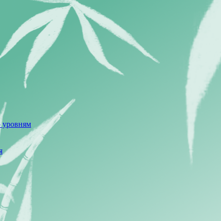
о уровням
я