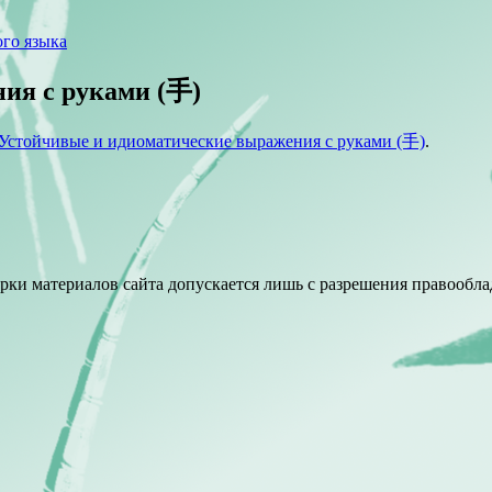
го языка
ия с руками (手)
Устойчивые и идиоматические выражения с руками (手)
.
ки материалов сайта допускается лишь с разрешения правооблад