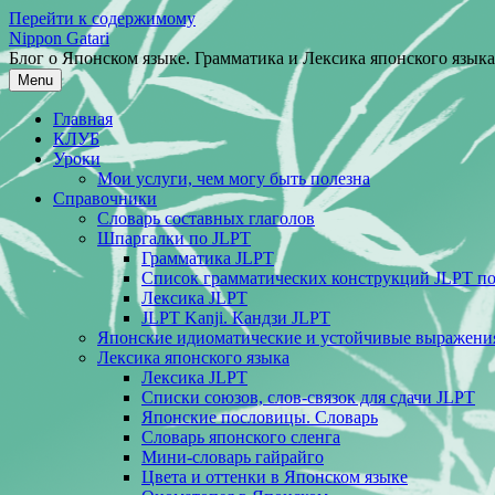
Перейти к содержимому
Nippon Gatari
Блог о Японском языке. Грамматика и Лексика японского языка
Menu
Главная
КЛУБ
Уроки
Мои услуги, чем могу быть полезна
Справочники
Словарь составных глаголов
Шпаргалки по JLPT
Грамматика JLPT
Список грамматических конструкций JLPT п
Лексика JLPT
JLPT Kanji. Кандзи JLPT
Японские идиоматические и устойчивые выражени
Лексика японского языка
Лексика JLPT
Списки союзов, слов-связок для сдачи JLPT
Японские пословицы. Словарь
Словарь японского сленга
Мини-словарь гайрайго
Цвета и оттенки в Японском языке