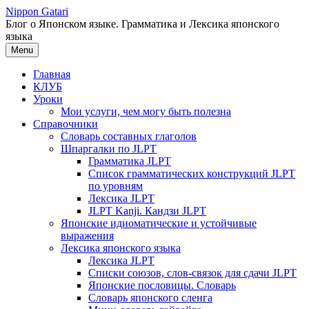
Перейти
Nippon Gatari
к
Блог о Японском языке. Грамматика и Лексика японского
содержимому
языка
Menu
Главная
КЛУБ
Уроки
Мои услуги, чем могу быть полезна
Справочники
Словарь составных глаголов
Шпаргалки по JLPT
Грамматика JLPT
Список грамматических конструкций JLPT
по уровням
Лексика JLPT
JLPT Kanji. Кандзи JLPT
Японские идиоматические и устойчивые
выражения
Лексика японского языка
Лексика JLPT
Списки союзов, слов-связок для сдачи JLPT
Японские пословицы. Словарь
Словарь японского сленга