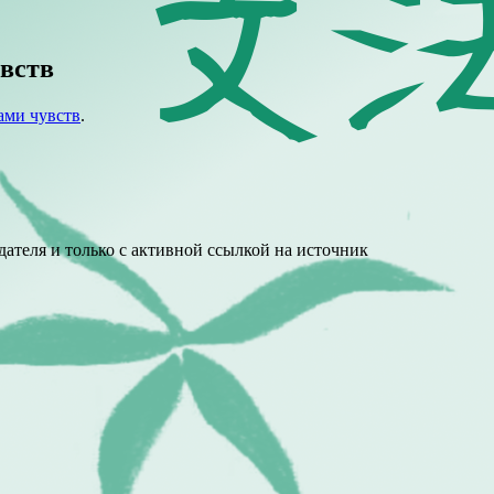
увств
нами чувств
.
ателя и только с активной ссылкой на источник