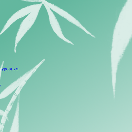
о уровням
я