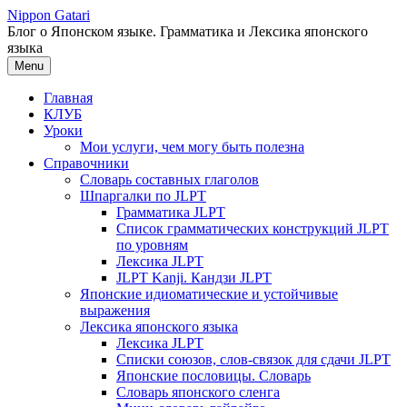
Перейти
Nippon Gatari
к
Блог о Японском языке. Грамматика и Лексика японского
содержимому
языка
Menu
Главная
КЛУБ
Уроки
Мои услуги, чем могу быть полезна
Справочники
Словарь составных глаголов
Шпаргалки по JLPT
Грамматика JLPT
Список грамматических конструкций JLPT
по уровням
Лексика JLPT
JLPT Kanji. Кандзи JLPT
Японские идиоматические и устойчивые
выражения
Лексика японского языка
Лексика JLPT
Списки союзов, слов-связок для сдачи JLPT
Японские пословицы. Словарь
Словарь японского сленга