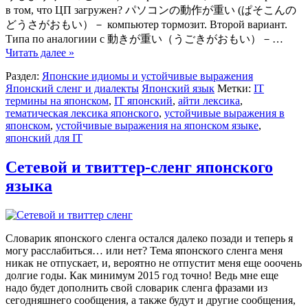
в том, что ЦП загружен? パソコンの動作が重い (ぱそこんの
どうさがおもい）－ компьютер тормозит. Второй вариант.
Типа по аналогиии с 動きが重い（うごきがおもい）－…
Читать далее »
Раздел:
Японские идиомы и устойчивые выражения
Японский сленг и диалекты
Японский язык
Метки:
IT
термины на японском
,
IT японский
,
айти лексика
,
тематическая лексика японского
,
устойчивые выражения в
японском
,
устойчивые выражения на японском языке
,
японский для IT
Сетевой и твиттер-сленг японского
языка
Словарик японского сленга остался далеко позади и теперь я
могу расслабиться… или нет? Тема японского сленга меня
никак не отпускает, и, вероятно не отпустит меня еще ооочень
долгие годы. Как минимум 2015 год точно! Ведь мне еще
надо будет дополнить свой словарик сленга фразами из
сегодняшнего сообщения, а также будут и другие сообщения,