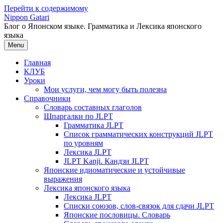
Перейти к содержимому
Nippon Gatari
Блог о Японском языке. Грамматика и Лексика японского
языка
Menu
Главная
КЛУБ
Уроки
Мои услуги, чем могу быть полезна
Справочники
Словарь составных глаголов
Шпаргалки по JLPT
Грамматика JLPT
Список грамматических конструкций JLPT
по уровням
Лексика JLPT
JLPT Kanji. Кандзи JLPT
Японские идиоматические и устойчивые
выражения
Лексика японского языка
Лексика JLPT
Списки союзов, слов-связок для сдачи JLPT
Японские пословицы. Словарь