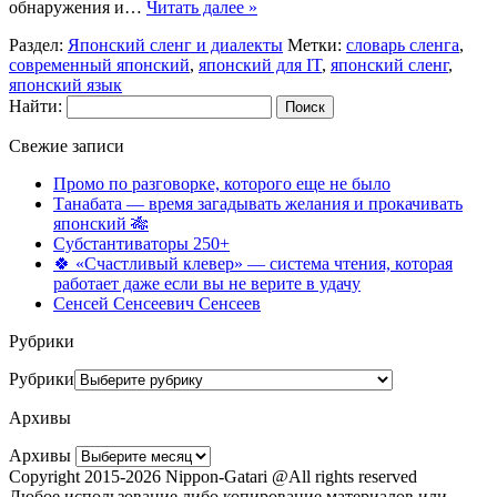
обнаружения и…
Читать далее »
Раздел:
Японский сленг и диалекты
Метки:
словарь сленга
,
современный японский
,
японский для IT
,
японский сленг
,
японский язык
Найти:
Свежие записи
Промо по разговорке, которого еще не было
Танабата — время загадывать желания и прокачивать
японский 🎋
Субстантиваторы 250+
🍀 «Счастливый клевер» — система чтения, которая
работает даже если вы не верите в удачу
Сенсей Сенсеевич Сенсеев
Рубрики
Рубрики
Архивы
Архивы
Copyright 2015-2026 Nippon-Gatari @All rights reserved
Любое использование либо копирование материалов или