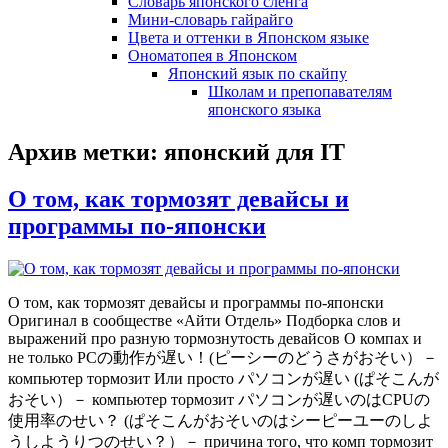
Словарь японского сленга
Мини-словарь гайрайго
Цвета и оттенки в Японском языке
Ономатопея в Японском
Японский язык по скайпу
Школам и препопавателям
японского языка
Архив метки:
японский для IT
О том, как тормозят девайсы и
программы по-японски
О том, как тормозят девайсы и программы по-японски
Оригинал в сообществе «Айти Отдель» Подборка слов и
выражений про разную тормознутость девайсов О компах и
не только PCの動作が遅い！(ピーシーのどうさがおそい）－
компьютер тормозит Или просто パソコンが遅い (ぱそこんが
おそい）－ компьютер тормозит パソコンが遅いのはCPUの
使用率のせい？ (ぱそこんがおそいのはシーピーユーのしよ
うしようりつのせい？）－ причина того, что комп тормозит