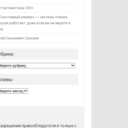
стантиваторы 250+
«Счастливый клевер» — система чтения,
орая работает даже если вы не верите в
чу
сей Сенсеевич Сенсеев
убрики
рики
рхивы
хивы
разрешения правообладателя и только с