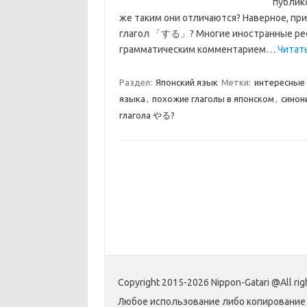
публик
же таким они отличаются? Наверное, пр
глагол 「する」? Многие иностранные ресу
грамматическим комментарием…
Читат
Раздел:
Японский язык
Метки:
интересные
языка
,
похожие глаголы в японском
,
синон
глагола やる?
Copyright 2015-2026 Nippon-Gatari @All rig
Любое использование либо копирование 