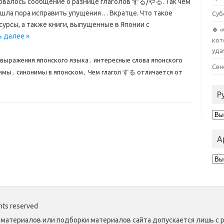
овалось сообщение о разнице глаголов する/やる. Так чем
ишла пора исправить упущения… Вкратце. Что такое
Суб
рсы, а также книги, выпущенные в Японии с
🍀 
ь далее »
кот
уда
 выражения японского языка
,
интересные слова японского
Сен
имы
,
синонимы в японском
,
Чем глагол する отличается от
Р
Руб
А
Ар
hts reserved
материалов или подборки материалов сайта допускается лишь с 