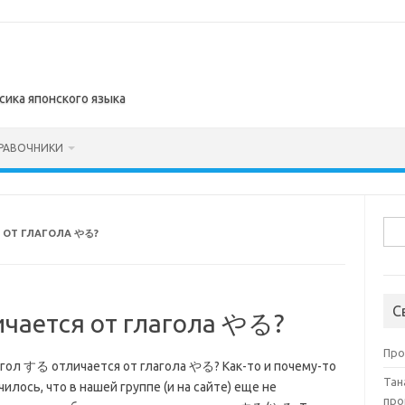
сика японского языка
РАВОЧНИКИ
Най
 ОТ ГЛАГОЛА やる?
С
чается от глагола やる?
Про
агол する отличается от глагола やる? Как-то и почему-то
Тан
чилось, что в нашей группе (и на сайте) еще не
про