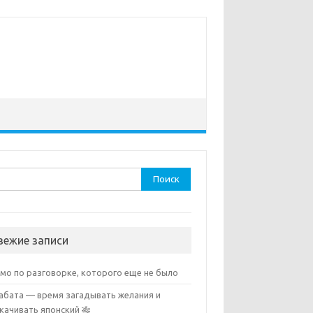
ти:
вежие записи
мо по разговорке, которого еще не было
абата — время загадывать желания и
качивать японский 🎋