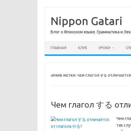
Перейти
к
содержимому
Nippon Gatari
Блог о Японском языке. Грамматика и Лек
ГЛАВНАЯ
КЛУБ
УРОКИ
СП
АРХИВ МЕТКИ:
ЧЕМ ГЛАГОЛ する ОТЛИЧАЕТСЯ
Чем глагол する отли
Чем гл
так слу