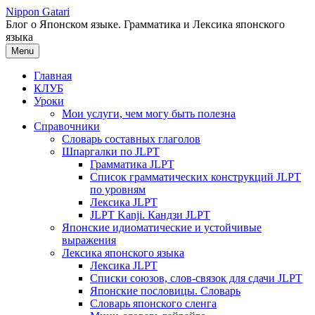
Перейти
Nippon Gatari
к
Блог о Японском языке. Грамматика и Лексика японского
содержимому
языка
Menu
Главная
КЛУБ
Уроки
Мои услуги, чем могу быть полезна
Справочники
Словарь составных глаголов
Шпаргалки по JLPT
Грамматика JLPT
Список грамматических конструкций JLPT
по уровням
Лексика JLPT
JLPT Kanji. Кандзи JLPT
Японские идиоматические и устойчивые
выражения
Лексика японского языка
Лексика JLPT
Списки союзов, слов-связок для сдачи JLPT
Японские пословицы. Словарь
Словарь японского сленга