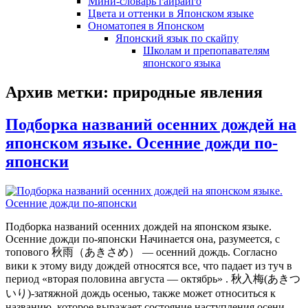
Мини-словарь гайрайго
Цвета и оттенки в Японском языке
Ономатопея в Японском
Японский язык по скайпу
Школам и препопавателям
японского языка
Архив метки:
природные явления
Подборка названий осенних дождей на
японском языке. Осенние дожди по-
японски
Подборка названий осенних дождей на японском языке.
Осенние дожди по-японски Начинается она, разумеется, с
топового 秋雨（あきさめ） — осенний дождь. Согласно
вики к этому виду дождей относятся все, что падает из туч в
период «вторая половина августа — октябрь» . 秋入梅(あきつ
いり)-затяжной дождь осенью, также может относиться к
названию, которое выражает состояние наступления осени,