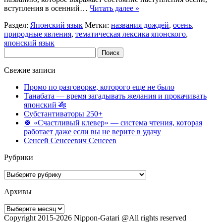
вступления в осенний…
Читать далее »
Раздел:
Японский язык
Метки:
названия дождей
,
осень
,
природные явления
,
тематическая лексика японского
,
японский язык
Найти:
Свежие записи
Промо по разговорке, которого еще не было
Танабата — время загадывать желания и прокачивать
японский 🎋
Субстантиваторы 250+
🍀 «Счастливый клевер» — система чтения, которая
работает даже если вы не верите в удачу
Сенсей Сенсеевич Сенсеев
Рубрики
Рубрики
Архивы
Архивы
Copyright 2015-2026 Nippon-Gatari @All rights reserved