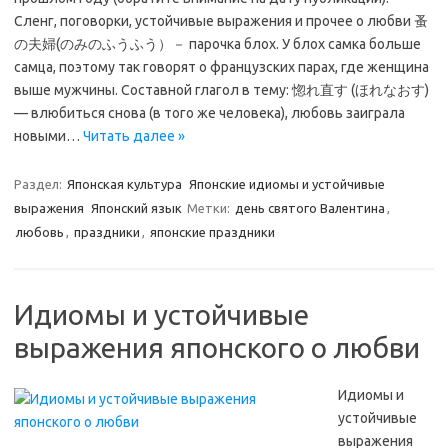
Сленг, поговорки, устойчивые выражения и прочее о любви 蚤
の夫婦(のみのふうふう）－ парочка блох. У блох самка больше
самца, поэтому так говорят о французских парах, где женщина
выше мужчины. Составной глагол в тему: 惚れ直す (ほれなおす)
— влюбиться снова (в того же человека), любовь заиграла
новыми…
Читать далее »
Раздел:
Японская культура
Японские идиомы и устойчивые
выражения
Японский язык
Метки:
день святого Валентина
,
любовь
,
праздники
,
японские праздники
Идиомы и устойчивые
выражения японского о любви
Идиомы и
устойчивые
выражения