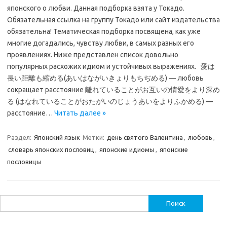
японского о любви. Данная подборка взята у Токадо.
Обязательная ссылка на группу Токадо или сайт издательства
обязательна! Тематическая подборка посвящена, как уже
многие догадались, чувству любви, в самых разных его
проявлениях. Ниже представлен список довольно
популярных расхожих идиом и устойчивых выражениях. 愛は
長い距離も縮める(あいはながいきょりもちぢめる) — любовь
сокращает расстояние 離れていることがお互いの情愛をより深め
る (はなれていることがおたがいのじょうあいをよりふかめる) —
расстояние…
Читать далее »
Раздел:
Японский язык
Метки:
день святого Валентина
,
любовь
,
словарь японских пословиц
,
японские идиомы
,
японские
пословицы
Найти: