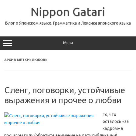
Перейти
к
Nippon Gatari
содержимому
Блог о Японском языке. Грамматика и Лексика японского языка
Menu
АРХИВ МЕТКИ:
ЛЮБОВЬ
Сленг, поговорки, устойчивые
выражения и прочее о любви
То, что
осталось «за
кадром» в
прошлом году (обратите внимание на дату публикации).