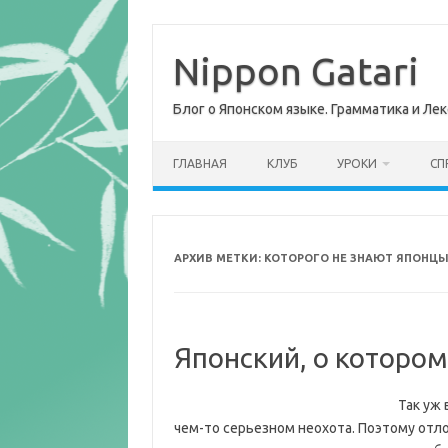
Перейти
к
содержимому
Nippon Gatari
Блог о Японском языке. Грамматика и Лек
ГЛАВНАЯ
КЛУБ
УРОКИ
СП
АРХИВ МЕТКИ:
КОТОРОГО НЕ ЗНАЮТ ЯПОНЦ
Японский, о которо
Так уж 
чем-то серьезном неохота. Поэтому от