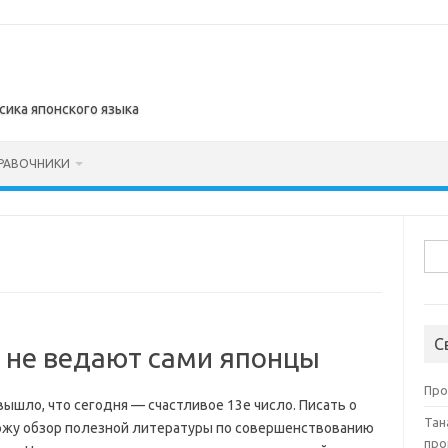
сика японского языка
РАВОЧНИКИ
Най
Ы
С
м не ведают сами японцы
Про
вышло, что сегодня — счастливое 13е число. Писать о
Тан
ложу обзор полезной литературы по совершенствованию
про