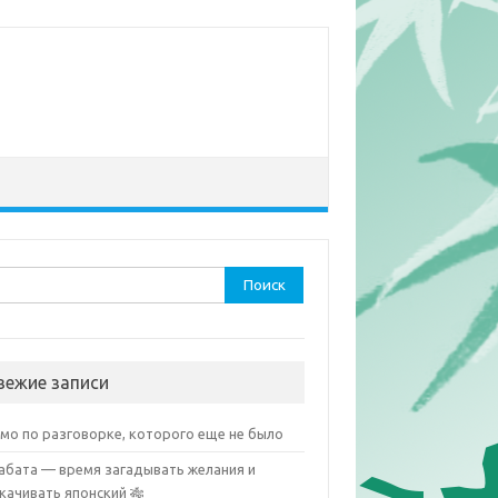
ти:
вежие записи
мо по разговорке, которого еще не было
абата — время загадывать желания и
качивать японский 🎋