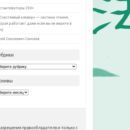
стантиваторы 250+
«Счастливый клевер» — система чтения,
орая работает даже если вы не верите в
чу
сей Сенсеевич Сенсеев
убрики
рики
рхивы
хивы
разрешения правообладателя и только с