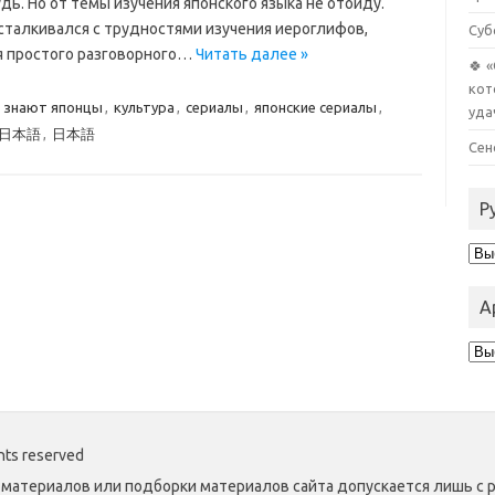
дь. Но от темы изучения японского языка не отойду.
о сталкивался с трудностями изучения иероглифов,
Суб
я простого разговорного…
Читать далее »
🍀 
кот
е знают японцы
,
культура
,
сериалы
,
японские сериалы
,
уда
日本語
,
日本語
Сен
Р
Руб
А
Ар
hts reserved
материалов или подборки материалов сайта допускается лишь с 