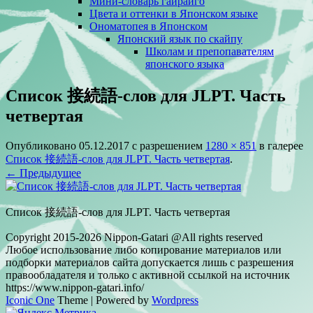
Мини-словарь гайрайго
Цвета и оттенки в Японском языке
Ономатопея в Японском
Японский язык по скайпу
Школам и препопавателям
японского языка
Список 接続語-слов для JLPT. Часть
четвертая
Опубликовано
05.12.2017
с разрешением
1280 × 851
в галерее
Список 接続語-слов для JLPT. Часть четвертая
.
← Предыдущее
Список 接続語-слов для JLPT. Часть четвертая
Copyright 2015-2026 Nippon-Gatari @All rights reserved
Любое использование либо копирование материалов или
подборки материалов сайта допускается лишь с разрешения
правообладателя и только с активной ссылкой на источник
https://www.nippon-gatari.info/
Iconic One
Theme | Powered by
Wordpress