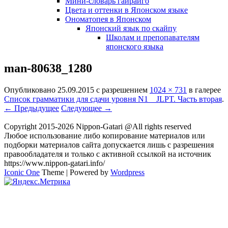
Мини-словарь гайрайго
Цвета и оттенки в Японском языке
Ономатопея в Японском
Японский язык по скайпу
Школам и препопавателям
японского языка
man-80638_1280
Опубликовано
25.09.2015
с разрешением
1024 × 731
в галерее
Список грамматики для сдачи уровня N1 JLPT. Часть вторая
.
← Предыдущее
Следующее →
Copyright 2015-2026 Nippon-Gatari @All rights reserved
Любое использование либо копирование материалов или
подборки материалов сайта допускается лишь с разрешения
правообладателя и только с активной ссылкой на источник
https://www.nippon-gatari.info/
Iconic One
Theme | Powered by
Wordpress