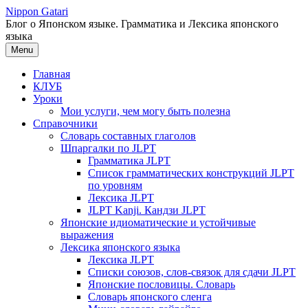
Перейти
Nippon Gatari
к
Блог о Японском языке. Грамматика и Лексика японского
содержимому
языка
Menu
Главная
КЛУБ
Уроки
Мои услуги, чем могу быть полезна
Справочники
Словарь составных глаголов
Шпаргалки по JLPT
Грамматика JLPT
Список грамматических конструкций JLPT
по уровням
Лексика JLPT
JLPT Kanji. Кандзи JLPT
Японские идиоматические и устойчивые
выражения
Лексика японского языка
Лексика JLPT
Списки союзов, слов-связок для сдачи JLPT
Японские пословицы. Словарь
Словарь японского сленга