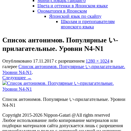
Мини-словарь гайрайго
Цвета и оттенки в Японском языке
Ономатопея в Японском
Японский язык по скайпу
Школам и препопавателям
японского языка
Список антонимов. Популярные い-
прилагательные. Уровни N4-N1
Опубликовано
17.11.2017
с разрешением
1280 × 1024
в
галерее
Список антонимов. Популярные い-прилагательные.
Уровни N4-N1
.
Следующее →
Список антонимов. Популярные い-прилагательные. Уровни
N4-N1
Copyright 2015-2026 Nippon-Gatari @All rights reserved
Любое использование либо копирование материалов или
подборки материалов сайта допускается лишь с разрешения
правообладателя и только с активной ссылкой на источник