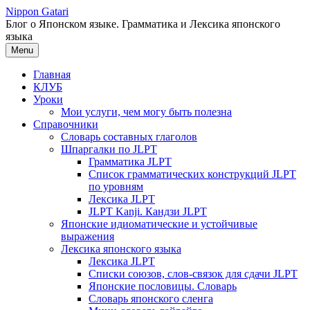
Перейти
Nippon Gatari
к
Блог о Японском языке. Грамматика и Лексика японского
содержимому
языка
Menu
Главная
КЛУБ
Уроки
Мои услуги, чем могу быть полезна
Справочники
Словарь составных глаголов
Шпаргалки по JLPT
Грамматика JLPT
Список грамматических конструкций JLPT
по уровням
Лексика JLPT
JLPT Kanji. Кандзи JLPT
Японские идиоматические и устойчивые
выражения
Лексика японского языка
Лексика JLPT
Списки союзов, слов-связок для сдачи JLPT
Японские пословицы. Словарь
Словарь японского сленга