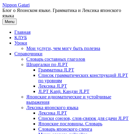
Перейти
Nippon Gatari
к
Блог о Японском языке. Грамматика и Лексика японского
содержимому
языка
Menu
Главная
КЛУБ
Уроки
Мои услуги, чем могу быть полезна
Справочники
Словарь составных глаголов
Шпаргалки по JLPT
Грамматика JLPT
Список грамматических конструкций JLPT
по уровням
Лексика JLPT
JLPT Kanji. Кандзи JLPT
Японские идиоматические и устойчивые
выражения
Лексика японского языка
Лексика JLPT
Списки союзов, слов-связок для сдачи JLPT
Японские пословицы. Словарь
Словарь японского сленга