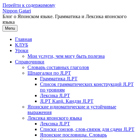
Перейти к содержимому
Nippon Gatari
Блог о Японском языке. Грамматика и Лексика японского
языка
Menu
Главная
КЛУБ
Уроки
Мои услуги, чем могу быть полезна
Справочники
Словарь составных глаголов
Шпаргалки по JLPT
Грамматика JLPT
Список грамматических конструкций JLPT
по уровням
Лексика JLPT
JLPT Kanji. Кандзи JLPT
Японские идиоматические и устойчивые
выражения
Лексика японского языка
Лексика JLPT
Списки союзов, слов-связок для сдачи JLPT
Японские пословицы. Словарь