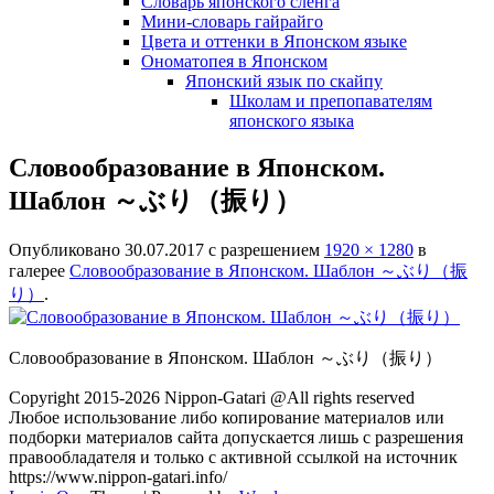
Словарь японского сленга
Мини-словарь гайрайго
Цвета и оттенки в Японском языке
Ономатопея в Японском
Японский язык по скайпу
Школам и препопавателям
японского языка
Словообразование в Японском.
Шаблон ～ぶり（振り）
Опубликовано
30.07.2017
с разрешением
1920 × 1280
в
галерее
Словообразование в Японском. Шаблон ～ぶり（振
り）
.
Словообразование в Японском. Шаблон ～ぶり（振り）
Copyright 2015-2026 Nippon-Gatari @All rights reserved
Любое использование либо копирование материалов или
подборки материалов сайта допускается лишь с разрешения
правообладателя и только с активной ссылкой на источник
https://www.nippon-gatari.info/