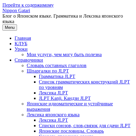
Перейти к содержимому
Nippon Gatari
Блог о Японском языке. Грамматика и Лексика японского
языка
Menu
Главная
КЛУБ
Уроки
Мои услуги, чем могу быть полезна
Справочники
Словарь составных глаголов
Шпаргалки по JLPT
Грамматика JLPT
Список грамматических конструкций JLPT
по уровням
Лексика JLPT
JLPT Kanji. Кандзи JLPT
Японские идиоматические и устойчивые
выражения
Лексика японского языка
Лексика JLPT
Списки союзов, слов-связок для сдачи JLPT
Японские пословицы. Словарь