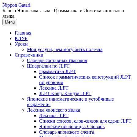
Перейти
Nippon Gatari
к
Блог о Японском языке. Грамматика и Лексика японского
содержимому
языка
Menu
Главная
КЛУБ
Уроки
Мои услуги, чем могу быть полезна
Справочники
Словарь составных глаголов
Шпаргалки по JLPT
Грамматика JLPT
Список грамматических конструкций JLPT
по уровням
Лексика JLPT
JLPT Kanji. Кандзи JLPT
Японские идиоматические и устойчивые
выражения
Лексика японского языка
Лексика JLPT
Списки союзов, слов-связок для сдачи JLPT
Японские пословицы. Словарь
Словарь японского сленга