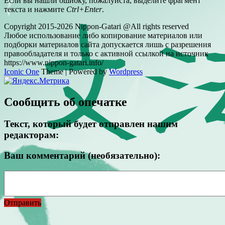
Если вы нашли ошибку, пожалуйста, выделите фрагмент
текста и нажмите
Ctrl+Enter
.
Copyright 2015-2026 Nippon-Gatari @All rights reserved
Любое использование либо копирование материалов или
подборки материалов сайта допускается лишь с разрешения
правообладателя и только с активной ссылкой на источник
https://www.nippon-gatari.info/
Iconic One
Theme | Powered by
Wordpress
Сообщить об опечатке
Текст, который будет отправлен нашим
редакторам:
Ваш комментарий (необязательно):
Отправить