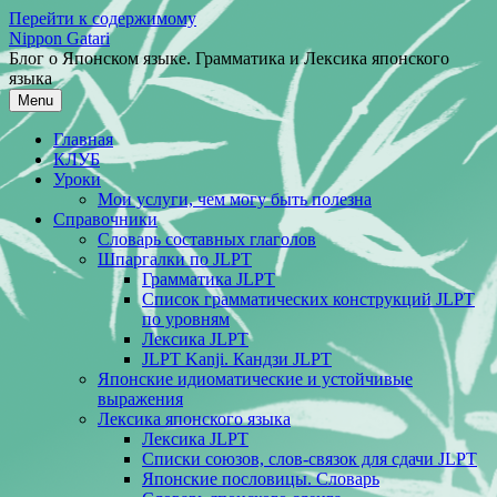
Перейти к содержимому
Nippon Gatari
Блог о Японском языке. Грамматика и Лексика японского
языка
Menu
Главная
КЛУБ
Уроки
Мои услуги, чем могу быть полезна
Справочники
Словарь составных глаголов
Шпаргалки по JLPT
Грамматика JLPT
Список грамматических конструкций JLPT
по уровням
Лексика JLPT
JLPT Kanji. Кандзи JLPT
Японские идиоматические и устойчивые
выражения
Лексика японского языка
Лексика JLPT
Списки союзов, слов-связок для сдачи JLPT
Японские пословицы. Словарь