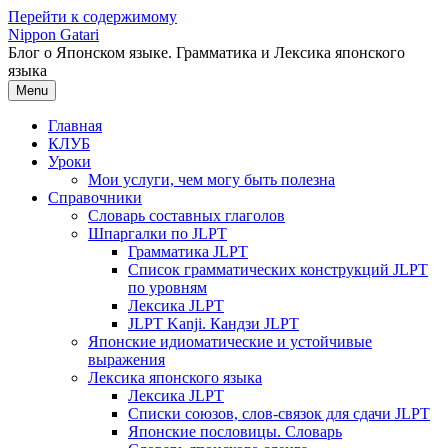
Перейти к содержимому
Nippon Gatari
Блог о Японском языке. Грамматика и Лексика японского
языка
Menu
Главная
КЛУБ
Уроки
Мои услуги, чем могу быть полезна
Справочники
Словарь составных глаголов
Шпаргалки по JLPT
Грамматика JLPT
Список грамматических конструкций JLPT
по уровням
Лексика JLPT
JLPT Kanji. Кандзи JLPT
Японские идиоматические и устойчивые
выражения
Лексика японского языка
Лексика JLPT
Списки союзов, слов-связок для сдачи JLPT
Японские пословицы. Словарь