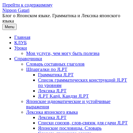
Перейти к содержимому
Nippon Gatari
Блог о Японском языке. Грамматика и Лексика японского
языка
Menu
Главная
КЛУБ
Уроки
Мои услуги, чем могу быть полезна
Справочники
Словарь составных глаголов
Шпаргалки по JLPT
Грамматика JLPT
Список грамматических конструкций JLPT
по уровням
Лексика JLPT
JLPT Kanji. Кандзи JLPT
Японские идиоматические и устойчивые
выражения
Лексика японского языка
Лексика JLPT
Списки союзов, слов-связок для сдачи JLPT
Японские пословицы. Словарь