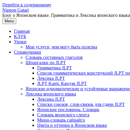
Перейти к содержимому
Nippon Gatari
Блог о Японском языке. Грамматика и Лексика японского языка
Menu
Главная
КЛУБ
Уроки
Мои услуги, чем могу быть полезна
Справочники
Словарь составных глаголов
Шпаргалки по JLPT
Грамматика JLPT
Список грамматических конструкций JLPT п
Лексика JLPT
JLPT Kanji. Кандзи JLPT
Японские идиоматические и устойчивые выражени
Лексика японского языка
Лексика JLPT
Списки союзов, слов-связок для сдачи JLPT
Японские пословицы. Словарь
Словарь японского сленга
Мини-словарь гайрайго
Цвета и оттенки в Японском языке