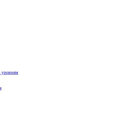
о уровням
я