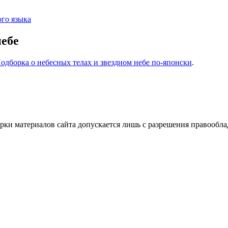
го языка
небе
одборка о небесных телах и звездном небе по-японски
.
ки материалов сайта допускается лишь с разрешения правооблад