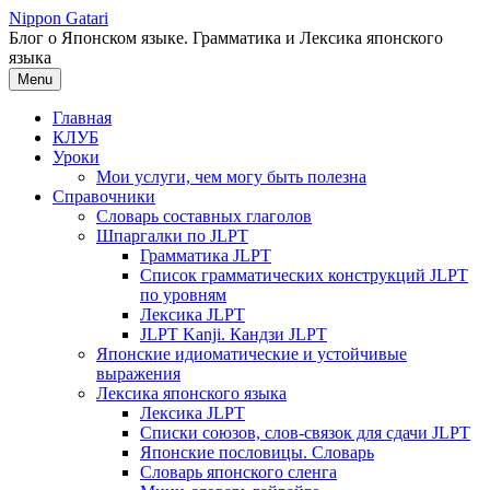
Перейти
Nippon Gatari
к
Блог о Японском языке. Грамматика и Лексика японского
содержимому
языка
Menu
Главная
КЛУБ
Уроки
Мои услуги, чем могу быть полезна
Справочники
Словарь составных глаголов
Шпаргалки по JLPT
Грамматика JLPT
Список грамматических конструкций JLPT
по уровням
Лексика JLPT
JLPT Kanji. Кандзи JLPT
Японские идиоматические и устойчивые
выражения
Лексика японского языка
Лексика JLPT
Списки союзов, слов-связок для сдачи JLPT
Японские пословицы. Словарь
Словарь японского сленга