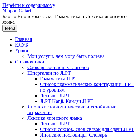
Перейти к содержимому
Nippon Gatari
Блог о Японском языке. Грамматика и Лексика японского
языка
Menu
Главная
КЛУБ
Уроки
Мои услуги, чем могу быть полезна
Справочники
Словарь составных глаголов
Шпаргалки по JLPT
Грамматика JLPT
Список грамматических конструкций JLPT
по уровням
Лексика JLPT
JLPT Kanji. Кандзи JLPT
Японские идиоматические и устойчивые
выражения
Лексика японского языка
Лексика JLPT
Списки союзов, слов-связок для сдачи JLPT
Японские пословицы. Словарь