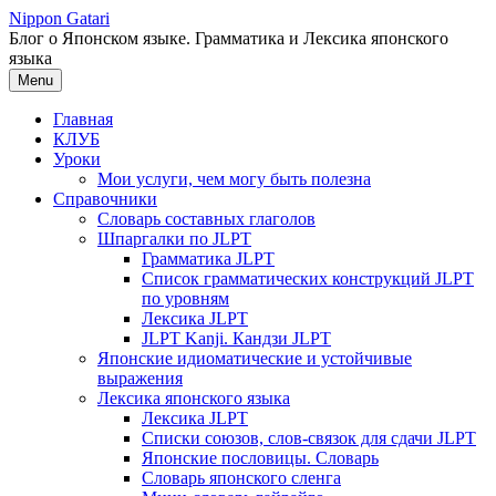
Перейти
Nippon Gatari
к
Блог о Японском языке. Грамматика и Лексика японского
содержимому
языка
Menu
Главная
КЛУБ
Уроки
Мои услуги, чем могу быть полезна
Справочники
Словарь составных глаголов
Шпаргалки по JLPT
Грамматика JLPT
Список грамматических конструкций JLPT
по уровням
Лексика JLPT
JLPT Kanji. Кандзи JLPT
Японские идиоматические и устойчивые
выражения
Лексика японского языка
Лексика JLPT
Списки союзов, слов-связок для сдачи JLPT
Японские пословицы. Словарь
Словарь японского сленга