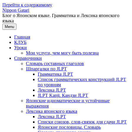
Перейти к содержимому
Nippon Gatari
Блог о Японском языке. Грамматика и Лексика японского
языка
Menu
Главная
КЛУБ
Уроки
Мои услуги, чем могу быть полезна
Справочники
Словарь составных глаголов
Шпаргалки по JLPT
Грамматика JLPT
Список грамматических конструкций JLPT
по уровням
Лексика JLPT
JLPT Kanji. Кандзи JLPT
Японские идиоматические и устойчивые
выражения
Лексика японского языка
Лексика JLPT
Списки союзов, слов-связок для сдачи JLPT
Японские пословицы. Словарь