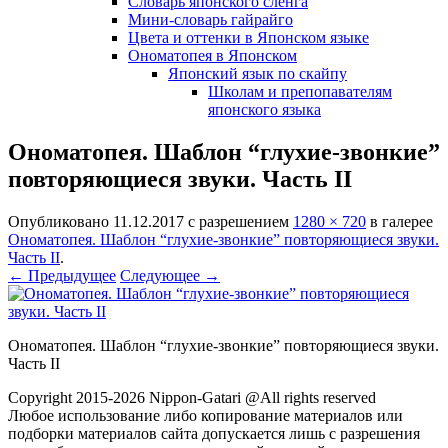
Словарь японского сленга
Мини-словарь гайрайго
Цвета и оттенки в Японском языке
Ономатопея в Японском
Японский язык по скайпу
Школам и препопавателям
японского языка
Ономатопея. Шаблон “глухие-звонкие”
повторяющиеся звуки. Часть II
Опубликовано
11.12.2017
с разрешением
1280 × 720
в галерее
Ономатопея. Шаблон “глухие-звонкие” повторяющиеся звуки.
Часть II
.
← Предыдущее
Следующее →
Ономатопея. Шаблон “глухие-звонкие” повторяющиеся звуки.
Часть II
Copyright 2015-2026 Nippon-Gatari @All rights reserved
Любое использование либо копирование материалов или
подборки материалов сайта допускается лишь с разрешения