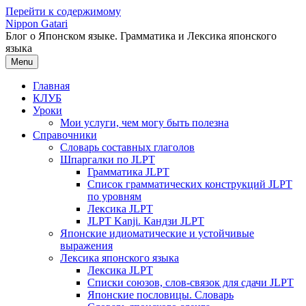
Перейти к содержимому
Nippon Gatari
Блог о Японском языке. Грамматика и Лексика японского
языка
Menu
Главная
КЛУБ
Уроки
Мои услуги, чем могу быть полезна
Справочники
Словарь составных глаголов
Шпаргалки по JLPT
Грамматика JLPT
Список грамматических конструкций JLPT
по уровням
Лексика JLPT
JLPT Kanji. Кандзи JLPT
Японские идиоматические и устойчивые
выражения
Лексика японского языка
Лексика JLPT
Списки союзов, слов-связок для сдачи JLPT
Японские пословицы. Словарь