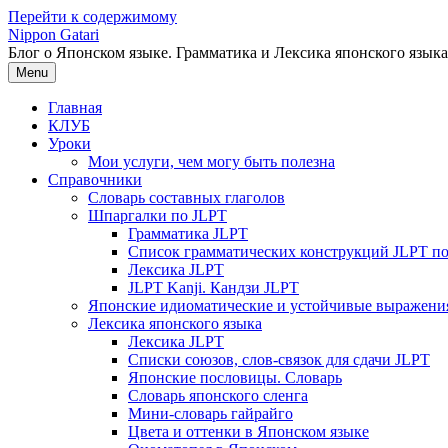
Перейти к содержимому
Nippon Gatari
Блог о Японском языке. Грамматика и Лексика японского языка
Menu
Главная
КЛУБ
Уроки
Мои услуги, чем могу быть полезна
Справочники
Словарь составных глаголов
Шпаргалки по JLPT
Грамматика JLPT
Список грамматических конструкций JLPT п
Лексика JLPT
JLPT Kanji. Кандзи JLPT
Японские идиоматические и устойчивые выражени
Лексика японского языка
Лексика JLPT
Списки союзов, слов-связок для сдачи JLPT
Японские пословицы. Словарь
Словарь японского сленга
Мини-словарь гайрайго
Цвета и оттенки в Японском языке