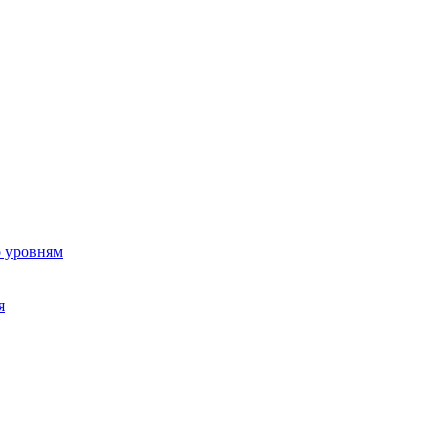
о уровням
я