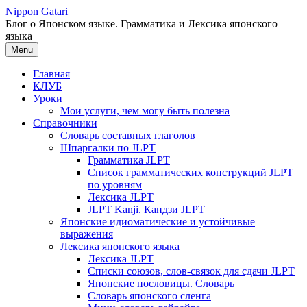
Перейти
Nippon Gatari
к
Блог о Японском языке. Грамматика и Лексика японского
содержимому
языка
Menu
Главная
КЛУБ
Уроки
Мои услуги, чем могу быть полезна
Справочники
Словарь составных глаголов
Шпаргалки по JLPT
Грамматика JLPT
Список грамматических конструкций JLPT
по уровням
Лексика JLPT
JLPT Kanji. Кандзи JLPT
Японские идиоматические и устойчивые
выражения
Лексика японского языка
Лексика JLPT
Списки союзов, слов-связок для сдачи JLPT
Японские пословицы. Словарь
Словарь японского сленга